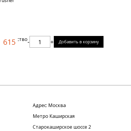
rusher
:
Количество
615
-
+
Добавить в корзину
Адрес:
Москва
Метро Каширская
Старокаширское шоссе 2