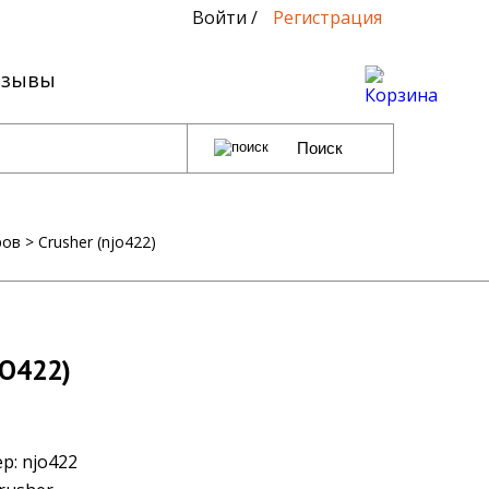
Войти
/
Регистрация
тзывы
0
Поиск
ров
>
Crusher (njo422)
JO422)
ер:
njo422