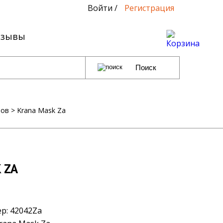
Войти
/
Регистрация
тзывы
0
Поиск
ров
>
Krana Mask Za
 ZA
ер:
42042Za