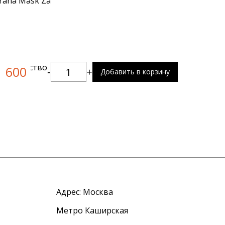
rana Mask Za
:
Количество
600
-
+
Добавить в корзину
Адрес:
Москва
Метро Каширская